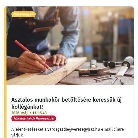
Intézmények
Asztalos munkakör betöltésére keressük új
kollégánkat!
2026. május 11. 15:43
Állásajánlatok Városgazda
A jelentkezéseket a varosgazda@veresegyhaz.hu e-mail címre
várjuk.