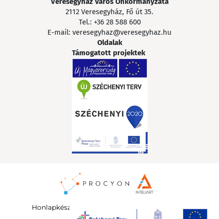
Veresegyház Város Önkormányzata
2112 Veresegyház, Fő út 35.
Tel.:
+36 28 588 600
E-mail:
veresegyhaz@veresegyhaz.hu
Oldalak
Támogatott projektek
Honlapkészítés
:
InteliArt Online Marketing Kft.