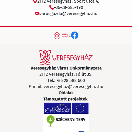
2112 Veresegyház, Sport utca 4.
+36-28-585-190
varosgazda@veresegyhaz.hu
Veresegyház Város Önkormányzata
2112 Veresegyház, Fő út 35.
Tel.:
+36 28 588 600
E-mail:
veresegyhaz@veresegyhaz.hu
Oldalak
Támogatott projektek