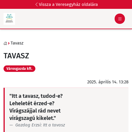
Vissza a Veresegyház oldalára
Tavasz
TAVASZ
Városgazda kft.
2025. április 14. 13:28
"Itt a tavasz, tudod-e?
Leheletét érzed-e?
Virágszájjal rád nevet
virágszagú kikelet."
Gazdag Erzsi: Itt a tavasz