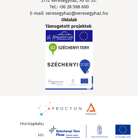
2112 Veresegyház, Fő út 35.
Tel.:
+36 28 588 600
E-mail:
veresegyhaz@veresegyhaz.hu
Oldalak
Támogatott projektek
Honlapkészítés
:
InteliArt Online Marketing Kft.
©
Minden jog fenntartva 2026