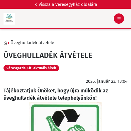
Vissza a Veresegyház oldalára
Üveghulladék átvétele
ÜVEGHULLADÉK ÁTVÉTELE
Városgazda Kft. aktuális hírek
2026. január 23. 13:04
Tájékoztatjuk Önöket, hogy újra működik az
üveghulladék átvétele telephelyünkön!