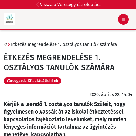
Vissza a Veresegyház oldalára
Étkezés megrendelése 1. osztályos tanulók számára
ÉTKEZÉS MEGRENDELÉSE 1.
OSZTÁLYOS TANULÓK SZÁMÁRA
Városgazda Kft. aktuális hírek
2026. április 22. 14:04
Kérjük a leendő 1. osztályos tanulók Szüleit, hogy
figyelmesen olvassák át az iskolai étkeztetéssel
kapcsolatos tájékoztató levelünket, mely minden
lényeges információt tartalmaz az ügyintézés
menetével kapcsolatban.