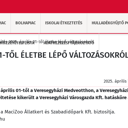
IAC
BOLHAPIAC
ISKOLAI ÉTKEZTETÉS
HULLADÉKGYŰJTŐ 
sítés 2025. április 01-től életbe lépő változásokról
KÖZZÉTÉTELI LISTA
ADATKEZELÉSI TÁJÉKOZTATÓ
 01-TŐL ÉLETBE LÉPŐ VÁLTOZÁSOKRÓ
2025. április
. április 01-től a Veresegyházi Medveotthon, a Veresegyház
tetése kikerült a Veresegyházi Városgazda Kft. hatásköre 
MaciZoo Állatkert és Szabadidőpark Kft. biztosítja.
.hu