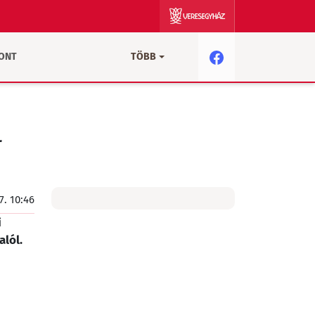
PONT
TÖBB
L
 7. 10:46
i
alól.