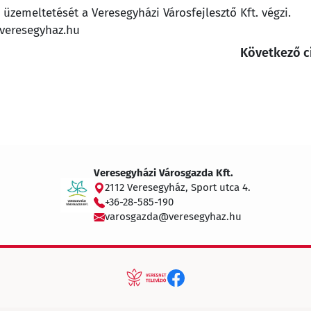
zemeltetését a Veresegyházi Városfejlesztő Kft. végzi.
@veresegyhaz.hu
Következő c
Veresegyházi Városgazda Kft.
2112 Veresegyház, Sport utca 4.
+36-28-585-190
varosgazda@veresegyhaz.hu