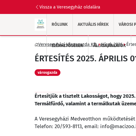
Vissza a Veresegyház oldalára
RÓLUNK
AKTUÁLIS HÍREK
VÁROSI P
Veresegyházi Városgazda Kft.
Hírek 2026
Érte
ELÉRHETŐSÉGEK
ÁLLÁSAJÁNLATOK
ÉRTESÍTÉS 2025. ÁPRILIS
városgazda
Értesítjük a tisztelt Lakosságot, hogy 2025
Termálfürdő, valamint a termálkutak üzemel
A Veresegyházi Medveotthon működtetését a 
Telefon: 20/593-8113, email: info@macizoo